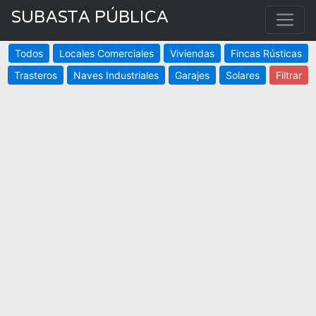
SUBASTA PÚBLICA
Todos
Locales Comerciales
Viviendas
Fincas Rústicas
Trasteros
Naves Industriales
Garajes
Solares
Filtrar