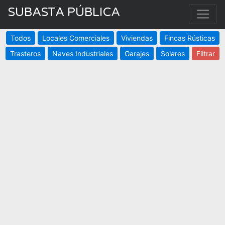
SUBASTA PÚBLICA
Todos
Locales Comerciales
Viviendas
Fincas Rústicas
Trasteros
Naves Industriales
Garajes
Solares
Filtrar