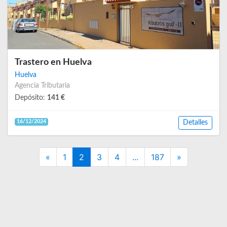
Trastero en Huelva
Huelva
Agencia Tributaria
Depósito:
141 €
16/12/2024
Detalles
Previous
Next
«
1
2
3
4
...
187
»