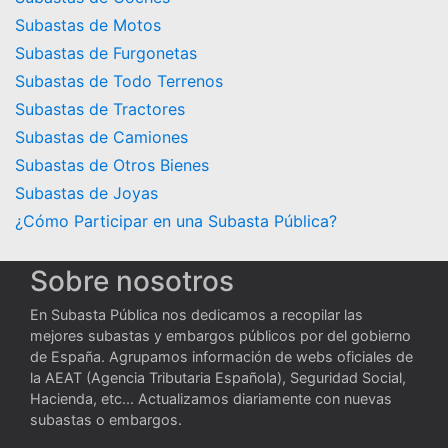
Subastas de Motos
Subastas de Furgonetas
Subastas de Todo Terrenos
Subastas de Tractores
Subastas de Camiones
Subastas de Otros Bienes
Subastas de Joyas
¿Cómo Participar en una Subasta Pública?
Sobre nosotros
En Subasta Pública nos dedicamos a recopilar las
mejores subastas y embargos públicos por del gobierno
de España. Agrupamos información de webs oficiales de
la AEAT (Agencia Tributaria Española), Seguridad Social,
Hacienda, etc... Actualizamos diariamente con nuevas
subastas o embargos.