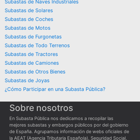
Subastas de Naves Industriales
Subastas de Solares
Subastas de Coches
Subastas de Motos
Subastas de Furgonetas
Subastas de Todo Terrenos
Subastas de Tractores
Subastas de Camiones
Subastas de Otros Bienes
Subastas de Joyas
¿Cómo Participar en una Subasta Pública?
Sobre nosotros
En Subasta Pública nos dedicamos a recopilar las
mejores subastas y embargos públicos por del gobierno
de España. Agrupamos información de webs oficiales de
la AEAT (Agencia Tributaria Española), Seguridad Social,