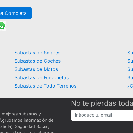
ha Completa
Subastas de Solares
Su
Subastas de Coches
Su
Subastas de Motos
Su
Subastas de Furgonetas
Su
Subastas de Todo Terrenos
¿C
No te pierdas tod
s mejores subastas y
 Agrupamos información de
añola), Seguridad Social,
nuevas subastas o embargos.