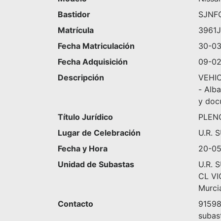
Bastidor
SJNF
Matrícula
3961
Fecha Matriculación
30-03
Fecha Adquisición
09-02
Descripción
VEHIC
- Alba
y doc
Título Jurídico
PLEN
Lugar de Celebración
U.R. 
Fecha y Hora
20-05
Unidad de Subastas
U.R. 
CL VI
Murci
Contacto
9159
subas