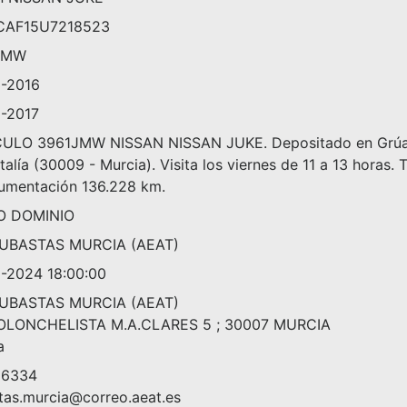
CAF15U7218523
JMW
-2016
-2017
ULO 3961JMW NISSAN NISSAN JUKE. Depositado en Grúas To
talía (30009 - Murcia). Visita los viernes de 11 a 13 horas
umentación 136.228 km.
O DOMINIO
SUBASTAS MURCIA (AEAT)
-2024 18:00:00
SUBASTAS MURCIA (AEAT)
OLONCHELISTA M.A.CLARES 5 ; 30007 MURCIA
a
86334
tas.murcia@correo.aeat.es