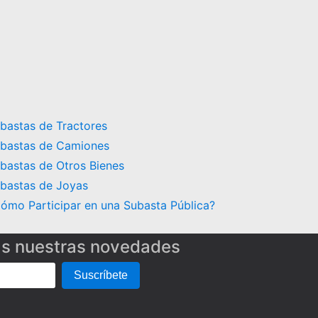
bastas de Tractores
bastas de Camiones
bastas de Otros Bienes
bastas de Joyas
ómo Participar en una Subasta Pública?
as nuestras novedades
Suscríbete