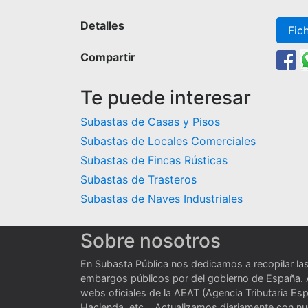
Detalles
Fic
Compartir
Te puede interesar
Subastas de Casas y Pisos
Subastas de Locales Comerciales
Subastas de Fincas Rústicas
Subastas de Trasteros
Subastas de Naves Industriales
Sobre nosotros
En Subasta Pública nos dedicamos a recopilar la
embargos públicos por del gobierno de España.
webs oficiales de la AEAT (Agencia Tributaria Esp
Hacienda, etc... Actualizamos diariamente con 