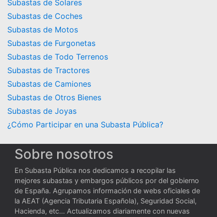
Subastas de Solares
Subastas de Coches
Subastas de Motos
Subastas de Furgonetas
Subastas de Todo Terrenos
Subastas de Tractores
Subastas de Camiones
Subastas de Otros Bienes
Subastas de Joyas
¿Cómo Participar en una Subasta Pública?
Sobre nosotros
En Subasta Pública nos dedicamos a recopilar las
mejores subastas y embargos públicos por del gobierno
de España. Agrupamos información de webs oficiales de
la AEAT (Agencia Tributaria Española), Seguridad Social,
Hacienda, etc... Actualizamos diariamente con nuevas