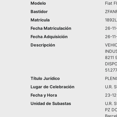
Modelo
Fiat 
Bastidor
ZFAN
Matrícula
1892
Fecha Matriculación
26-11
Fecha Adquisición
26-11
Descripción
VEHIC
INDUS
8211 
DISP
51.27
Título Jurídico
PLEN
Lugar de Celebración
U.R. 
Fecha y Hora
23-12
Unidad de Subastas
U.R. 
PZ D
Barce