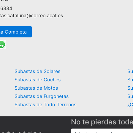
86334
tas.cataluna@correo.aeat.es
ha Completa
Subastas de Solares
Su
Subastas de Coches
Su
Subastas de Motos
Su
Subastas de Furgonetas
Su
Subastas de Todo Terrenos
¿C
No te pierdas tod
s mejores subastas y