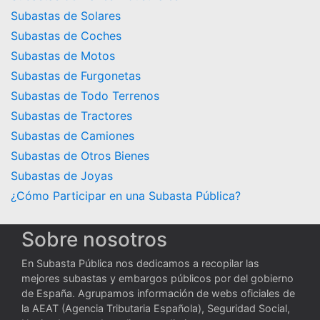
Subastas de Solares
Subastas de Coches
Subastas de Motos
Subastas de Furgonetas
Subastas de Todo Terrenos
Subastas de Tractores
Subastas de Camiones
Subastas de Otros Bienes
Subastas de Joyas
¿Cómo Participar en una Subasta Pública?
Sobre nosotros
En Subasta Pública nos dedicamos a recopilar las
mejores subastas y embargos públicos por del gobierno
de España. Agrupamos información de webs oficiales de
la AEAT (Agencia Tributaria Española), Seguridad Social,