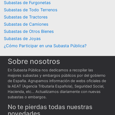
Subastas de Furgonetas
Subastas de Todo Terrenos
Subastas de Tractores
Subastas de Camiones
Subastas de Otros Bienes
Subastas de Joyas
¿Cómo Participar en una Subasta Pública?
Sobre nosotros
En Subasta Pública nos dedicamos a recopilar las
mejores subastas y embargos públicos por del gobierno
de España. Agrupamos información de webs oficiales de
la AEAT (Agencia Tributaria Española), Seguridad Social,
Hacienda, etc... Actualizamos diariamente con nuevas
subastas o embargos.
No te pierdas todas nuestras
novedades