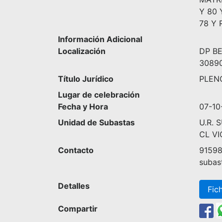
Y 80
78 Y
Información Adicional
Localización
DP B
30890
Título Jurídico
PLEN
Lugar de celebración
Fecha y Hora
07-10
Unidad de Subastas
U.R. 
CL VI
Contacto
9159
subas
Detalles
Fic
Compartir