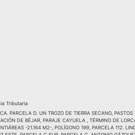
a Tributaria
ICA. PARCELA D. UN TROZO DE TIERRA SECANO, PASTOS
ACIÓN DE BÉJAR, PARAJE CAYUELA , TÉRMINO DE LORCA
NTIÁREAS -21.164 M2-, POLÍGONO 199, PARCELA 112. LI
IZ ESTE, PARCELA C SUR, PARCELA C, ANTONIO GÁZQU