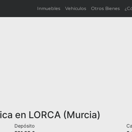
Inmuebles
Vehículos
Otros Bienes
¿Có
tica en LORCA (Murcia)
Depósito
Ca