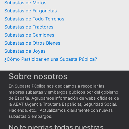
Subastas de Motos
Subastas de Furgonetas
Subastas de Todo Terrenos
Subastas de Tractores
Subastas de Camiones
Subastas de Otros Bienes
Subastas de Joyas
¿Cómo Participar en una Subasta Pública?
Sobre nosotros
En Subasta Pública nos dedicamos a recopilar las
mejores subastas y embargos públicos por del gobierno
de España. Agrupamos información de webs oficiales de
la AEAT (Agencia Tributaria Española), Seguridad Social,
Hacienda, etc... Actualizamos diariamente con nuevas
subastas o embargos.
No te pierdas todas nuestras