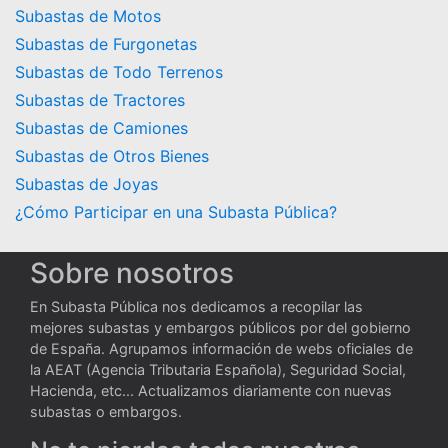
Subastas de Motos
Subastas de Furgonetas
Subastas de Todo Terrenos
Subastas de Tractores
Subastas de Camiones
Subastas de Otros Bienes
Subastas de Joyas
¿Cómo Participar en una Subasta Pública?
Sobre nosotros
En Subasta Pública nos dedicamos a recopilar las
mejores subastas y embargos públicos por del gobierno
de España. Agrupamos información de webs oficiales de
la AEAT (Agencia Tributaria Española), Seguridad Social,
Hacienda, etc... Actualizamos diariamente con nuevas
subastas o embargos.