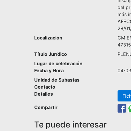
inscri
del pr
más i
AFECC
28/01
Localización
CM E
47315
Título Jurídico
PLEN
Lugar de celebración
Fecha y Hora
04-03
Unidad de Subastas
Contacto
Detalles
Fic
Compartir
Te puede interesar