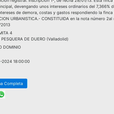
pción registral. Inscripción 1ª, de fecha 28/01/13. Esta fin
incipal, devengando unos intereses ordinarios del 7,366% de
ntereses de demora, costas y gastos respondiendo la finca
ION URBANISTICA.- CONSTITUIDA en la nota número 2al ma
/2013
MITA 4
 PESQUERA DE DUERO (Valladolid)
O DOMINIO
-2024 18:00:00
ha Completa