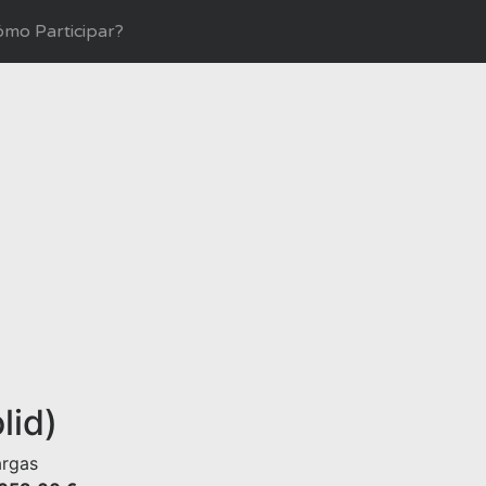
mo Participar?
lid)
rgas