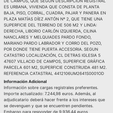
DE CAMPOS, QUE SEGÚN DESCRIPCIÓN REGISTRAL
ES URBANA, VIVIENDA QUE CONSTA DE PLANTA
BAJA, PISO, CORRAL, CUADRA, PAJAR Y PANERA EN
PLAZA MATÍAS DÍEZ ANTÓN Nº 2, QUE TIENE UNA
SUPERFICIE DEL TERRENO DE 506 M2 Y LINDA:
DERECHA, LIBORIO CARLÓN IZQUIERDA, CILINA
NANCLARES Y MELQUIADES PARDO FONDO,
MARIANO PARDO LABRADOR Y CORRO DEL POZO,
POR DONDE TIENE PUERTA ACCESORIA. SEGUN
CATASTRO LOCALIZACIÓN, CL DETRAS IGLESIA 5
47607 VILLACID DE CAMPOS, SUPERFICIE GRÁFICA
PARCELA 601 M2, SUPERFICIE CONSTRUIDA 481 M2.
REFERENCIA CATASTRAL 4412106UM2641S0001OD
Información Adicional
Información sobre cargas registrales preferentes.
Importe actualizado: 7.244,98 euros. Además, al
adjudicatario deberá hacer frente a los intereses que
se devenguen y que se encuentren pendientes.
Embargo para responder de 9.936,44 euros