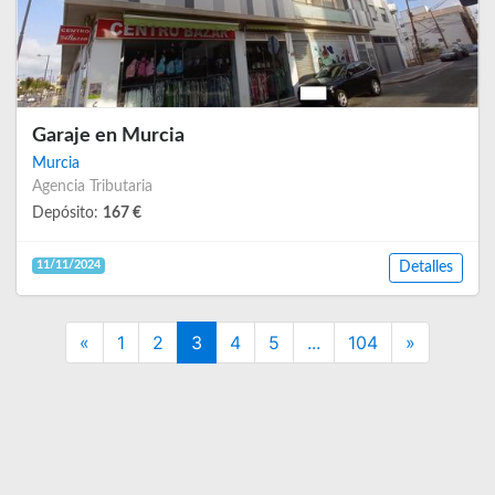
Garaje en Murcia
Murcia
Agencia Tributaria
Depósito:
167 €
11/11/2024
Detalles
Previous
Next
«
1
2
3
4
5
...
104
»