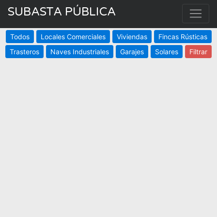
SUBASTA PÚBLICA
Todos
Locales Comerciales
Viviendas
Fincas Rústicas
Trasteros
Naves Industriales
Garajes
Solares
Filtrar