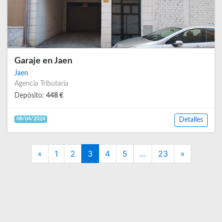
Garaje en Jaen
Jaen
Agencia Tributaria
Depósito:
448 €
08/04/2024
Detalles
Previous
Next
«
1
2
3
4
5
...
23
»