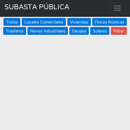
SUBASTA PÚBLICA
Todos
Locales Comerciales
Viviendas
Fincas Rústicas
Trasteros
Naves Industriales
Garajes
Solares
Filtrar