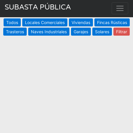
SUBASTA PÚBLICA
Todos
Locales Comerciales
Viviendas
Fincas Rústicas
Trasteros
Naves Industriales
Garajes
Solares
Filtrar