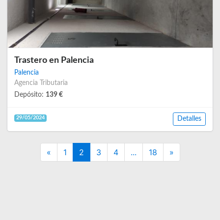
Trastero en Palencia
Palencia
Agencia Tributaria
Depósito:
139 €
29/05/2024
Detalles
Previous
Next
«
1
2
3
4
...
18
»